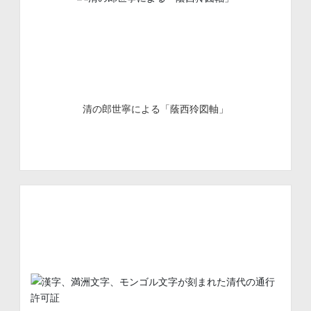
清の郎世寧による「蔭西狑図軸」