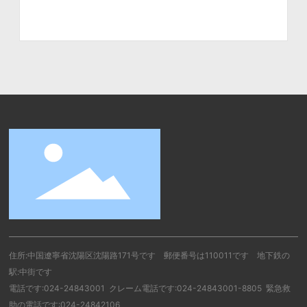
住所:中国遼寧省沈陽区沈陽路171号です 郵便番号は110011です 地下鉄の
駅:中街です
電話です:
024-24843001
クレーム電話です:
024-24843001-8805
緊急救
助の電話です:
024-24842106