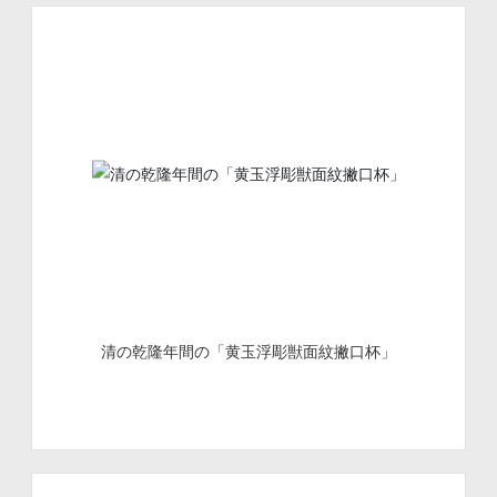
清の乾隆年間の「黄玉浮彫獣面紋撇口杯」