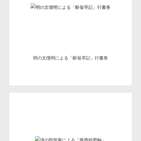
明の文徴明による「酔翁亭記」行書巻