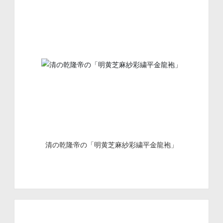
清の乾隆帝の「明黄芝麻紗彩繍平金龍袍」