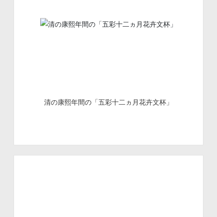
清の康熙年間の「五彩十二ヵ月花卉文杯」