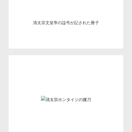
清太宗文皇帝の諡号が記された冊子