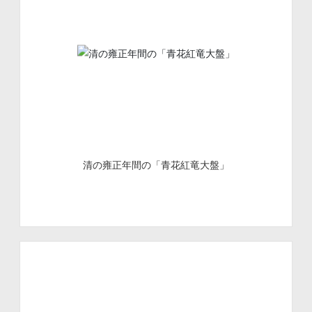
清の雍正年間の「青花紅竜大盤」