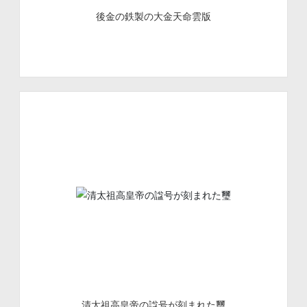
後金の鉄製の大金天命雲版
清太祖高皇帝の諡号が刻まれた璽