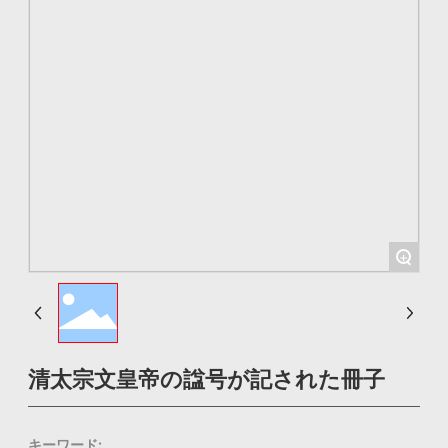
+
清太宗文皇帝の諡号が記された冊子
キーワード: