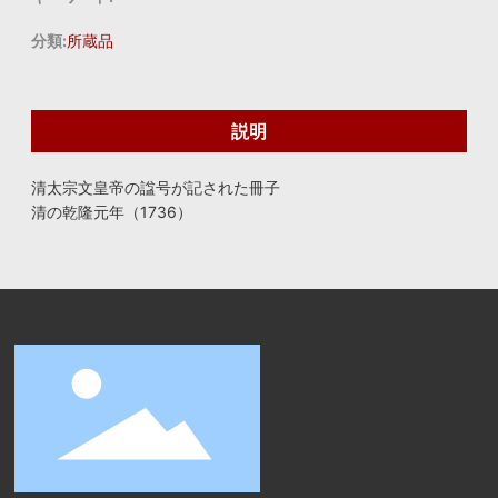
分類:
所蔵品
説明
清太宗文皇帝の諡号が記された冊子
清の乾隆元年（1736）