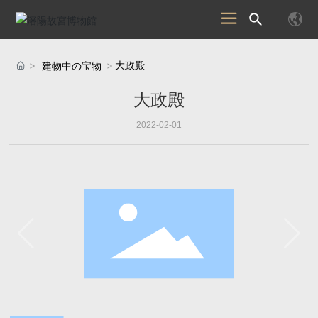
大政殿
建物中の宝物
大政殿
2022-02-01