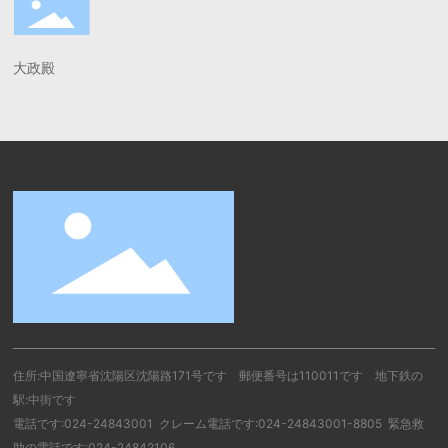
大政殿
住所:中国遼寧省沈陽区沈陽路171号です 郵便番号は110011です 地下鉄の
駅:中街です
電話です:
024-24843001
クレーム電話です:
024-24843001-8805
緊急救
助の電話です:
024-24842106